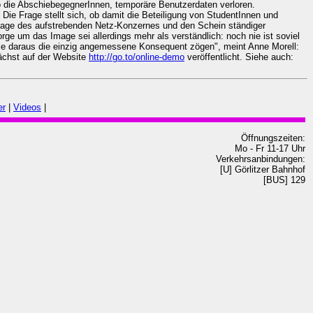
 die AbschiebegegnerInnen, temporäre Benutzerdaten verloren.
ie Frage stellt sich, ob damit die Beteiligung von StudentInnen und
 Image des aufstrebenden Netz-Konzernes und den Schein ständiger
rge um das Image sei allerdings mehr als verständlich: noch nie ist soviel
inie daraus die einzig angemessene Konsequent zögen", meint Anne Morell:
ächst auf der Website
http://go.to/online-demo
veröffentlicht. Siehe auch:
er
|
Videos
|
Öffnungszeiten:
Mo - Fr 11-17 Uhr
Verkehrsanbindungen:
[U] Görlitzer Bahnhof
[BUS] 129