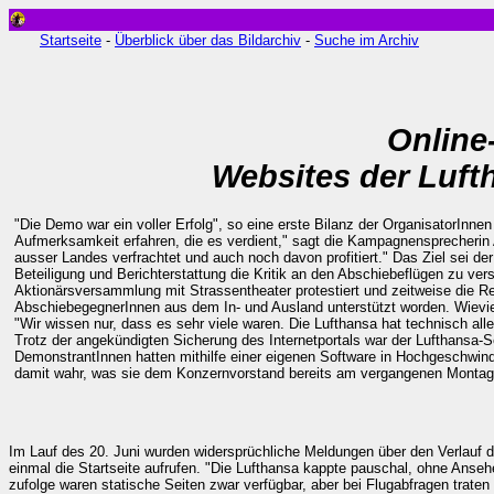
Startseite
-
Überblick über das Bildarchiv
-
Suche im Archiv
Online
Websites der Luft
"Die Demo war ein voller Erfolg", so eine erste Bilanz der OrganisatorInn
Aufmerksamkeit erfahren, die es verdient," sagt die Kampagnensprecherin 
ausser Landes verfrachtet und auch noch davon profitiert." Das Ziel sei 
Beteiligung und Berichterstattung die Kritik an den Abschiebeflügen zu ver
Aktionärsversammlung mit Strassentheater protestiert und zeitweise die R
AbschiebegegnerInnen aus dem In- und Ausland unterstützt worden. Wieviel
"Wir wissen nur, dass es sehr viele waren. Die Lufthansa hat technisch al
Trotz der angekündigten Sicherung des Internetportals war der Lufthansa-S
DemonstrantInnen hatten mithilfe einer eigenen Software in Hochgeschwindig
damit wahr, was sie dem Konzernvorstand bereits am vergangenen Montag p
Im Lauf des 20. Juni wurden widersprüchliche Meldungen über den Verlauf d
einmal die Startseite aufrufen. "Die Lufthansa kappte pauschal, ohne Anse
zufolge waren statische Seiten zwar verfügbar, aber bei Flugabfragen trat