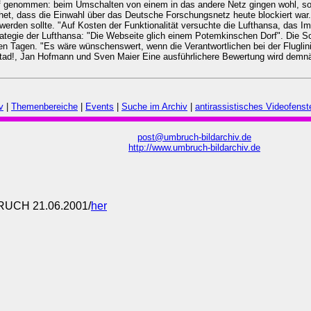
uf genommen: beim Umschalten von einem in das andere Netz gingen wohl, so
et, dass die Einwahl über das Deutsche Forschungsnetz heute blockiert war. D
 werden sollte. "Auf Kosten der Funktionalität versuchte die Lufthansa, das
strategie der Lufthansa: "Die Webseite glich einem Potemkinschen Dorf". Die So
ten Tagen. "Es wäre wünschenswert, wenn die Verantwortlichen bei der Flugl
ertad!, Jan Hofmann und Sven Maier Eine ausführlichere Bewertung wird demn
v
|
Themenbereiche
|
Events
|
Suche im Archiv
|
antirassistisches Videofenst
post@umbruch-bildarchiv.de
http://www.umbruch-bildarchiv.de
RUCH
21.06.2001
/
her