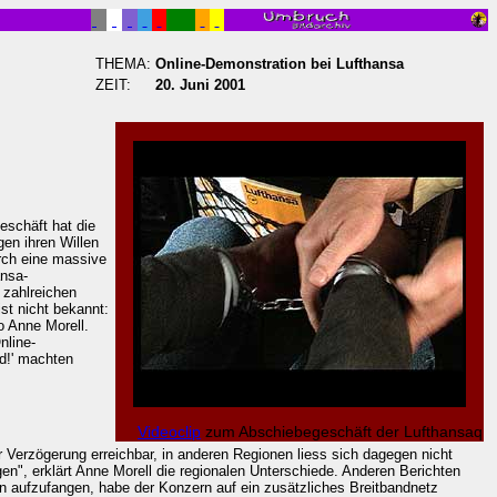
THEMA:
Online-Demonstration bei Lufthansa
ZEIT:
20. Juni 2001
eschäft hat die
en ihren Willen
rch eine massive
ansa-
 zahlreichen
st nicht bekannt:
o Anne Morell.
nline-
ad!' machten
Videoclip
zum Abschiebegeschäft der Lufthansaq
 Verzögerung erreichbar, in anderen Regionen liess sich dagegen nicht
n", erklärt Anne Morell die regionalen Unterschiede. Anderen Berichten
en aufzufangen, habe der Konzern auf ein zusätzliches Breitbandnetz