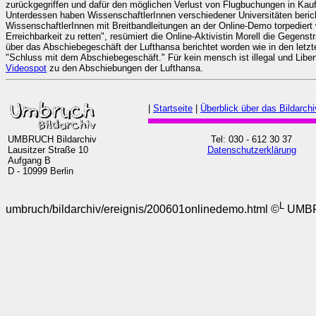
zurückgegriffen und dafür den möglichen Verlust von Flugbuchungen in Ka
Unterdessen haben WissenschaftlerInnen verschiedener Universitäten berich
WissenschaftlerInnen mit Breitbandleitungen an der Online-Demo torpediert
Erreichbarkeit zu retten", resümiert die Online-Aktivistin Morell die Gegen
über das Abschiebegeschäft der Lufthansa berichtet worden wie in den letz
"Schluss mit dem Abschiebegeschäft." Für kein mensch ist illegal und Lib
Videospot
zu den Abschiebungen der Lufthansa.
|
Startseite
|
Überblick über das Bildarchi
UMBRUCH Bildarchiv
Tel: 030 - 612 30 37
Lausitzer Straße 10
Datenschutzerklärung
Aufgang B
D - 10999 Berlin
L
umbruch/bildarchiv/ereignis/200601onlinedemo.html ©
UMB