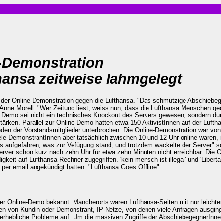
-Demonstration
hansa zeitweise lahmgelegt
en der Online-Demonstration gegen die Lufthansa. "Das schmutzige Abschiebeg
Anne Morell. "Wer Zeitung liest, weiss nun, dass die Lufthansa Menschen geg
der Demo sei nicht ein technisches Knockout des Servers gewesen, sondern du
stärken. Parallel zur Online-Demo hatten etwa 150 AktivistInnen auf der Lufth
eden der Vorstandsmitglieder unterbrochen. Die Online-Demonstration war von
e DemonstrantInnen aber tatsächlich zwischen 10 und 12 Uhr online waren, i
les aufgefahren, was zur Vefügung stand, und trotzdem wackelte der Server" s
erver schon kurz nach zehn Uhr für etwa zehn Minuten nicht erreichbar. Die O
keit auf Lufthansa-Rechner zugegriffen. 'kein mensch ist illegal' und 'Libert
er email angekündigt hatten: "Lufthansa Goes Offline".
er Online-Demo bekannt. Mancherorts waren Lufthansa-Seiten mit nur leichter
hen von Kundin oder Demonstrant, IP-Netze, von denen viele Anfragen ausginge
en erhebliche Probleme auf. Um die massiven Zugriffe der AbschiebegegnerInn