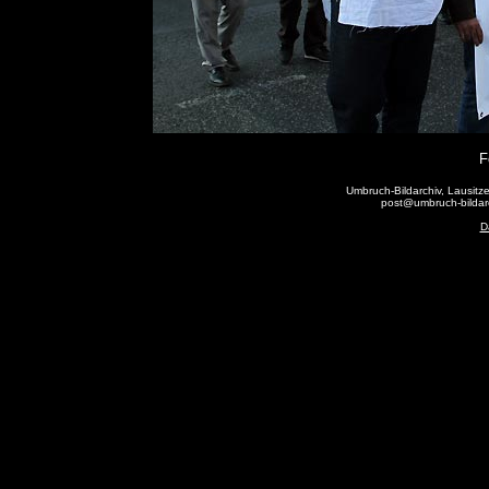
F
Umbruch-Bildarchiv, Lausitze
post@umbruch-bildarc
D