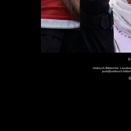
F
Umbruch-Bildarchiv, Lausitze
post@umbruch-bildarc
D