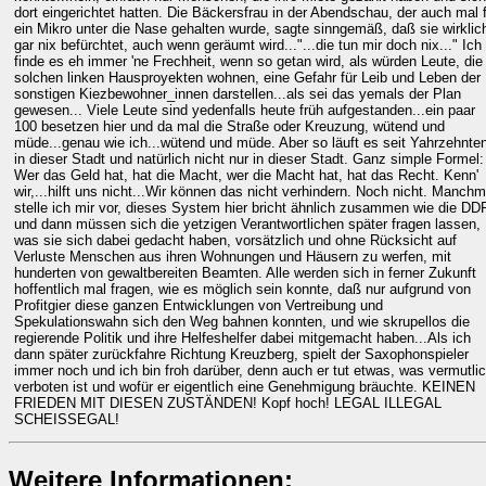
dort eingerichtet hatten. Die Bäckersfrau in der Abendschau, der auch mal f
ein Mikro unter die Nase gehalten wurde, sagte sinngemäß, daß sie wirklic
gar nix befürchtet, auch wenn geräumt wird..."...die tun mir doch nix..." Ich
finde es eh immer 'ne Frechheit, wenn so getan wird, als würden Leute, die 
solchen linken Hausproyekten wohnen, eine Gefahr für Leib und Leben der
sonstigen Kiezbewohner_innen darstellen...als sei das yemals der Plan
gewesen... Viele Leute sind yedenfalls heute früh aufgestanden...ein paar
100 besetzen hier und da mal die Straße oder Kreuzung, wütend und
müde...genau wie ich...wütend und müde. Aber so läuft es seit Yahrzehnte
in dieser Stadt und natürlich nicht nur in dieser Stadt. Ganz simple Formel:
Wer das Geld hat, hat die Macht, wer die Macht hat, hat das Recht. Kenn'
wir,...hilft uns nicht...Wir können das nicht verhindern. Noch nicht. Manchm
stelle ich mir vor, dieses System hier bricht ähnlich zusammen wie die DD
und dann müssen sich die yetzigen Verantwortlichen später fragen lassen,
was sie sich dabei gedacht haben, vorsätzlich und ohne Rücksicht auf
Verluste Menschen aus ihren Wohnungen und Häusern zu werfen, mit
hunderten von gewaltbereiten Beamten. Alle werden sich in ferner Zukunft
hoffentlich mal fragen, wie es möglich sein konnte, daß nur aufgrund von
Profitgier diese ganzen Entwicklungen von Vertreibung und
Spekulationswahn sich den Weg bahnen konnten, und wie skrupellos die
regierende Politik und ihre Helfeshelfer dabei mitgemacht haben...Als ich
dann später zurückfahre Richtung Kreuzberg, spielt der Saxophonspieler
immer noch und ich bin froh darüber, denn auch er tut etwas, was vermutli
verboten ist und wofür er eigentlich eine Genehmigung bräuchte. KEINEN
FRIEDEN MIT DIESEN ZUSTÄNDEN! Kopf hoch! LEGAL ILLEGAL
SCHEISSEGAL!
Weitere Informationen: