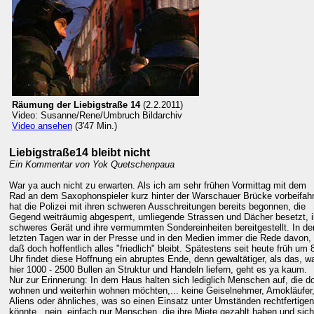
Räumung der Liebigstraße 14
(2.2.2011)
Video: Susanne/Rene/Umbruch Bildarchiv
Video ansehen
(3'47 Min.)
Liebigstraße14 bleibt nicht
Ein Kommentar von Yok Quetschenpaua
War ya auch nicht zu erwarten. Als ich am sehr frühen Vormittag mit dem
Rad an dem Saxophonspieler kurz hinter der Warschauer Brücke vorbeifahr
hat die Polizei mit ihren schweren Ausschreitungen bereits begonnen, die
Gegend weiträumig abgesperrt, umliegende Strassen und Dächer besetzt, i
schweres Gerät und ihre vermummten Sondereinheiten bereitgestellt. In de
letzten Tagen war in der Presse und in den Medien immer die Rede davon,
daß doch hoffentlich alles "friedlich" bleibt. Spätestens seit heute früh um 
Uhr findet diese Hoffnung ein abruptes Ende, denn gewaltätiger, als das, w
hier 1000 - 2500 Bullen an Struktur und Handeln liefern, geht es ya kaum.
Nur zur Erinnerung: In dem Haus halten sich lediglich Menschen auf, die do
wohnen und weiterhin wohnen möchten,... keine Geiselnehmer, Amokläufer
Aliens oder ähnliches, was so einen Einsatz unter Umständen rechtfertigen
könnte...nein, einfach nur Menschen, die ihre Miete gezahlt haben und sich