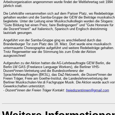
Arbeitsorganisation angenommen wurde findet der Weltlehrertag seit 1994
jährlich statt.
Die Lehrkräfte versammelten sich auf dem Pariser Platz, wo Redebeiträge
gehalten wurden und die Samba-Gruppe der GEW die Beiträge musikalisch
begleitete. Unter der Leitung einer Musikschulkollegin wurden die Slogans:
"Gute Bildung hat einen Preis; faire Bedingungen!" und "Gute Honorare für
die Dozent*innen!" auf Italienisch, Spanisch und Englisch dreistimmig
lautstark gesungen.
Angeführt von der Samba-Gruppe ging es anschließend durch das
Brandenburger Tor zum Platz des 18. März. Dort wurde eine musikalisch
untermauerte Choreographie aufgeführt und weitere Redebeiträge gehalten.
Trotz Regenwetter war die Stimmung bis zum Ende der Aktion
ausgezeichnet!
Aufgerufen zu der Aktion hatten die AG-Lehrbeauftragte GEW Berlin, die
Berlin LW GAS (Freelance Language Workers), die Berliner VHS-
Dozent*innen-Vertretung und die Bundeskonferenz der
Sprachlehrbeauftragten (BKSL), das DaZ-Netzwerk, die Dozent*innen der
Freien Träger, Freie am Goethe-Institut, die Landeslehrervertretung der
Berliner Musikschulen-Ver.di Fachgruppe Musik. Die Aktion wurde auch vo
Gewerkschaften unterstützt.
-
Dozent*innen der Freien Träger Kontakt:
freiedozentinnen@gmail.com