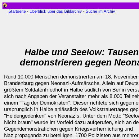
Startseite
-
Überblick über das Bildarchiv
-
Suche im Archiv
Halbe und Seelow: Tause
demonstrieren gegen Neon
Rund 10.000 Menschen demonstrierten am 18. November 
Brandenburg gegen Neonazi-Aufmärsche. Allein auf Deut
größtem Soldatenfriedhof in Halbe südlich von Berlin ver
sich nach Angaben der Veranstalter mehr als 8.000 Teiln
einem "Tag der Demokraten". Dieser richtete sich gegen e
ursprünglich in Halbe anlässlich des Volkstrauertages gep
"Heldengedenken" von Neonazis. Unter dem Motto "Seelow
Nicht braun" wurde im Vorfeld dazu aufgerufen, sich an d
Gegendemonstrationen gegen Kriegsverherrlichung und
Nazipropaganda zu beteiligen. 1700 Polizisten aus mehre