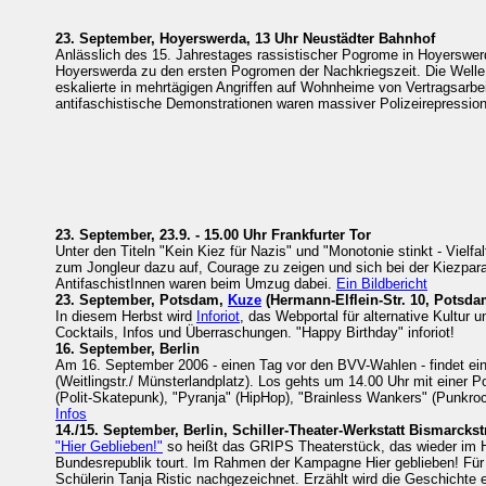
23. September, Hoyerswerda,
13 Uhr Neustädter Bahnhof
Anlässlich des 15. Jahrestages rassistischer Pogrome in Hoyerswer
Hoyerswerda zu den ersten Pogromen der Nachkriegszeit. Die Welle
eskalierte in mehrtägigen Angriffen auf Wohnheime von Vertragsarbeit
antifaschistische Demonstrationen waren massiver Polizeirepressio
23. September, 23.9. - 15.00 Uhr Frankfurter Tor
Unter den Titeln "Kein Kiez für Nazis" und "Monotonie stinkt - Vielfa
zum Jongleur dazu auf, Courage zu zeigen und sich bei der Kiezpa
AntifaschistInnen waren beim Umzug dabei.
Ein Bildbericht
23. September, Potsdam,
Kuze
(Hermann-Elflein-Str. 10, Potsda
In diesem Herbst wird
Inforiot
, das Webportal für alternative Kultur 
Cocktails, Infos und Überraschungen. "Happy Birthday" inforiot!
16. September, Berlin
Am 16. September 2006 - einen Tag vor den BVV-Wahlen - findet ein 
(Weitlingstr./ Münsterlandplatz). Los gehts um 14.00 Uhr mit ein
(Polit-Skatepunk), "Pyranja" (HipHop), "Brainless Wankers" (Punkro
Infos
14./15. September, Berlin, Schiller-Theater-Werkstatt Bismarckstr
"Hier Geblieben!"
so heißt das GRIPS Theaterstück, das wieder im H
Bundesrepublik tourt. Im Rahmen der Kampagne Hier geblieben! Für e
Schülerin Tanja Ristic nachgezeichnet. Erzählt wird die Geschichte 