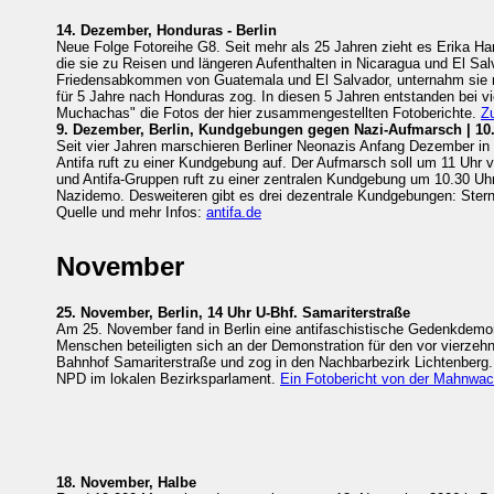
14. Dezember, Honduras - Berlin
Neue Folge Fotoreihe G8. Seit mehr als 25 Jahren zieht es Erika Har
die sie zu Reisen und längeren Aufenthalten in Nicaragua und El Sa
Friedensabkommen von Guatemala und El Salvador, unternahm sie noc
für 5 Jahre nach Honduras zog. In diesen 5 Jahren entstanden bei v
Muchachas" die Fotos der hier zusammengestellten Fotoberichte.
Zu
9. Dezember, Berlin, Kundgebungen gegen Nazi-Aufmarsch | 10
Seit vier Jahren marschieren Berliner Neonazis Anfang Dezember in 
Antifa ruft zu einer Kundgebung auf. Der Aufmarsch soll um 11 Uhr 
und Antifa-Gruppen ruft zu einer zentralen Kundgebung um 10.30 U
Nazidemo. Desweiteren gibt es drei dezentrale Kundgebungen: St
Quelle und mehr Infos:
antifa.de
November
25. November, Berlin, 14 Uhr U-Bhf. Samariterstraße
Am 25. November fand in Berlin eine antifaschistische Gedenkdemon
Menschen beteiligten sich an der Demonstration für den vor vierzeh
Bahnhof Samariterstraße und zog in den Nachbarbezirk Lichtenberg.
NPD im lokalen Bezirksparlament.
Ein Fotobericht von der Mahnwach
18. November, Halbe