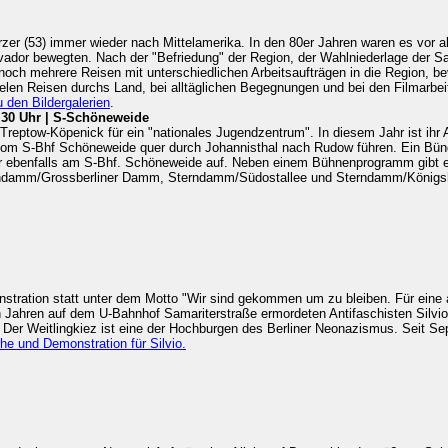
zer (53) immer wieder nach Mittelamerika. In den 80er Jahren waren es vor a
lvador bewegten. Nach der "Befriedung" der Region, der Wahlniederlage der S
h mehrere Reisen mit unterschiedlichen Arbeitsaufträgen in die Region, be
ielen Reisen durchs Land, bei alltäglichen Begegnungen und bei den Filmarb
 den Bildergalerien
.
.30 Uhr | S-Schöneweide
Treptow-Köpenick für ein "nationales Jugendzentrum". In diesem Jahr ist ihr 
vom S-Bhf Schöneweide quer durch Johannisthal nach Rudow führen. Ein Bündn
hr ebenfalls am S-Bhf. Schöneweide auf. Neben einem Bühnenprogramm gibt e
erndamm/Grossberliner Damm, Sterndamm/Südostallee und Sterndamm/Königsh
stration statt unter dem Motto "Wir sind gekommen um zu bleiben. Für eine a
n Jahren auf dem U-Bahnhof Samariterstraße ermordeten Antifaschisten Silvio
 Der Weitlingkiez ist eine der Hochburgen des Berliner Neonazismus. Seit Se
e und Demonstration für Silvio.