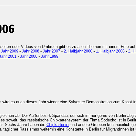
erseiten oder Videos von Umbruch gibt es zu allen Themen mit einem Foto auf 
-
Jahr 2009
-
Jahr 2008
-
Jahr 2007
-
2. Halbjahr 2006
-
1. Halbjahr 2006
-
2. H
Jahr 2001
-
Jahr 2000
-
Jahr 1999
 wird es auch dieses Jahr wieder eine Sylvester-Demonstration zum Knast in
rgleichen ab. Der Außenbezirk Spandau, der sich immer gerne von Berlin abgren
 es soweit, das rassistische Chipkartensystem der Firma Sodexho ist in Berli
hr. Sechs Jahre haben die
Chipkartenini
und andere Gruppen kontinuierlich g
alltäglicher Rassismus weiterhin eine Konstante in Berlin für MigrantInnen ist