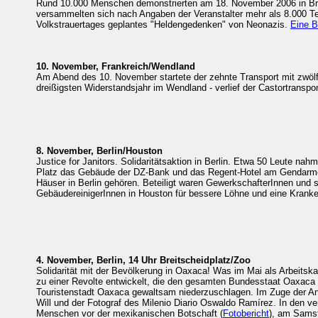
Rund 10.000 Menschen demonstrierten am 18. November 2006 in Bran
versammelten sich nach Angaben der Veranstalter mehr als 8.000 Tei
Volkstrauertages geplantes "Heldengedenken" von Neonazis.
Eine B
10. November, Frankreich/Wendland
Am Abend des 10. November startete der zehnte Transport mit zwöl
dreißigsten Widerstandsjahr im Wendland - verlief der Castortranspo
8. November, Berlin/Houston
Justice for Janitors. Solidaritätsaktion in Berlin. Etwa 50 Leute n
Platz das Gebäude der DZ-Bank und das Regent-Hotel am Gendarmenm
Häuser in Berlin gehören. Beteiligt waren GewerkschafterInnen und 
GebäudereinigerInnen in Houston für bessere Löhne und eine Krank
4. November, Berlin, 14 Uhr Breitscheidplatz/Zoo
Solidarität mit der Bevölkerung in Oaxaca! Was im Mai als Arbeitsk
zu einer Revolte entwickelt, die den gesamten Bundesstaat Oaxaca 
Touristenstadt Oaxaca gewaltsam niederzuschlagen. Im Zuge der Ang
Will und der Fotograf des Milenio Diario Oswaldo Ramírez. In den 
Menschen vor der mexikanischen Botschaft (
Fotobericht
), am Samst