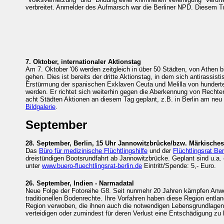
verbreitet. Anmelder des Aufmarsch war die Berliner NPD. Diesem Tr
7. Oktober, internationaler Aktionstag
Am 7. Oktober '06 werden zeitgleich in über 50 Städten, von Athen
gehen. Dies ist bereits der dritte Aktionstag, in dem sich antirassis
Erstürmung der spanischen Exklaven Ceuta und Melilla von hunderte
werden. Er richtet sich weiterhin gegen die Aberkennung von Rechten
acht Städten Aktionen an diesem Tag geplant, z.B. in Berlin am neu
Bildgalerie
.
September
28. September, Berlin, 15 Uhr Jannowitzbrücke/bzw. Märkisches
Das
Büro für medizinische Flüchtlingshilfe
und der
Flüchtlingsrat Ber
dreistündigen Bootsrundfahrt ab Jannowitzbrücke. Geplant sind u.a.
unter
www.buero-fluechtlingsrat-berlin.de
Eintritt/Spende: 5,- Euro.
26. September, Indien - Narmadatal
Neue Folge der Fotoreihe G8. Seit nunmehr 20 Jahren kämpfen Anwo
traditionellen Bodenrechte. Ihre Vorfahren haben diese Region entl
Region verwoben, die ihnen auch die notwendigen Lebensgrundlagen
verteidigen oder zumindest für deren Verlust eine Entschädigung 