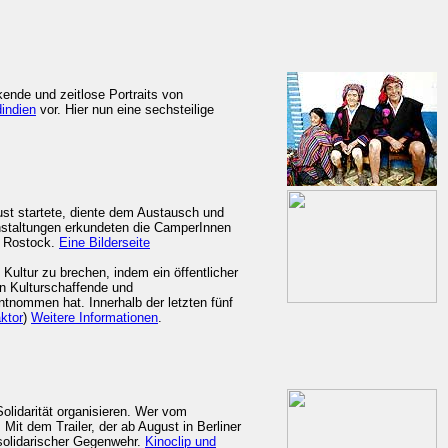
kende und zeitlose Portraits von
indien
vor. Hier nun eine sechsteilige
t startete, diente dem Austausch und
nstaltungen erkundeten die CamperInnen
n Rostock.
Eine Bilderseite
 Kultur zu brechen, indem ein öffentlicher
in Kulturschaffende und
ntnommen hat. Innerhalb der letzten fünf
ktor
)
Weitere Informationen
.
idarität organisieren. Wer vom
t dem Trailer, der ab August in Berliner
solidarischer Gegenwehr.
Kinoclip und