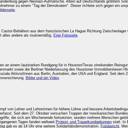
denburg gegen Neonazi-Aufmärsche. Allein auf Deutschlands größtem Soldate
lnehmer zu einem "Tag der Demokraten". Dieser richtete sich gegen ein urspr
ilderseite
.
f Castor-Behältern aus dem französischen La Hague Richtung Zwischenlager 
rt alles andere als routinemäßig.
Eine Fotoseite
.
ahmen an einem lautstarken Rundgang für in Houston/Texas streikenden Reinigun
arkt sowie die Berliner Niederlassung des Houstoner Immobilienriesen Hin
soziale AktivistInnen aus Berlin, Australien, den USA und England. Seit dem 
enversicherung.
Bilder und ein Video
.
ampf von Lehrer und Lehrerinnen für höhere Löhne und bessere Arbeitsbeding
erfasst. Seit dem 27. Oktober versuchen Truppen der mexikanischen Bundespo
riffe, die sich am Wochenende fortsetzten, wurden mehrere Menschen getötet
vergangenen Tagen fanden weltweit
Protest- und Trauerkundgebungen
statt. In
ag gab es ab 14 Uhr eine weitere Solidaritätsdemonstration.
Fotobericht
. Wei