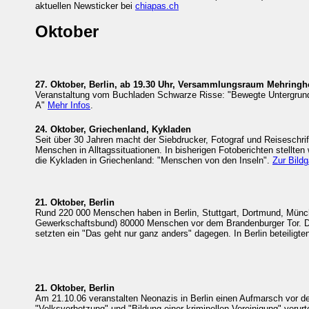
aktuellen Newsticker bei
chiapas.ch
Oktober
27. Oktober, Berlin, ab 19.30 Uhr, Versammlungsraum Mehringh
Veranstaltung vom Buchladen Schwarze Risse: "Bewegte Untergrundb
A"
Mehr Infos
.
24. Oktober, Griechenland, Kykladen
Seit über 30 Jahren macht der Siebdrucker, Fotograf und Reiseschrif
Menschen in Alltagssituationen. In bisherigen Fotoberichten stellte
die Kykladen in Griechenland: "Menschen von den Inseln".
Zur Bildg
21. Oktober, Berlin
Rund 220 000 Menschen haben in Berlin, Stuttgart, Dortmund, Münch
Gewerkschaftsbund) 80000 Menschen vor dem Brandenburger Tor. Der 
setzten ein "Das geht nur ganz anders" dagegen. In Berlin beteili
21. Oktober, Berlin
Am 21.10.06 veranstalten Neonazis in Berlin einen Aufmarsch vor der
"Volksverhetzung" und "Bildung einer kriminellen Vereinigung" verurt