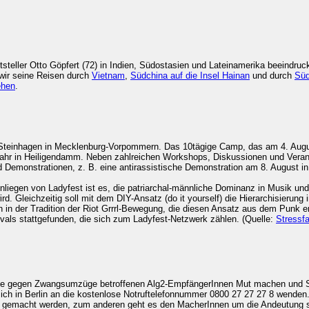
tsteller Otto Göpfert (72) in Indien, Südostasien und Lateinamerika beeindruc
 wir seine Reisen durch
Vietnam
,
Südchina auf die Insel Hainan
und durch
Süd
ehen
.
Steinhagen in Mecklenburg-Vorpommern. Das 10tägige Camp, das am 4. Augus
Jahr in Heiligendamm. Neben zahlreichen Workshops, Diskussionen und Vera
Demonstrationen, z. B. eine antirassistische Demonstration am 8. August i
Anliegen von Ladyfest ist es, die patriarchal-männliche Dominanz in Musik und
d. Gleichzeitig soll mit dem DIY-Ansatz (do it yourself) die Hierarchisierung 
h in der Tradition der Riot Grrrl-Bewegung, die diesen Ansatz aus dem Punk e
vals stattgefunden, die sich zum Ladyfest-Netzwerk zählen. (Quelle:
Stressfa
ne gegen Zwangsumzüge betroffenen Alg2-EmpfängerInnen Mut machen und Sol
 in Berlin an die kostenlose Notruftelefonnummer 0800 27 27 27 8 wenden. Mi
nt gemacht werden, zum anderen geht es den MacherInnen um die Andeutung 