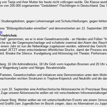
von Tanja und ihrer Mutter bis heute nicht vollzogen wurde. Die Klasse wur
ion von 200.000 sogenannten "Geduldeten" Flüchtlingen in Deutschland. Das 
 Studiengebühren, gegen Lehrermangel und Schulschließungen, gegen fehlen
ses "Bildungsblockaden einreißen" und demonstrierten am 13. September 2006
te
riedrichstr.
haft" genommen, wo er in einer Gewahrsamszelle - an Händen und Füßen "fixie
usche aus der Gegensprechanlage und schaltete zweimal den Alarm des Rauch
ber einem Jahr ist nun die Nebenklage zugelassen worden, während das Gericht
edarf JETZT eines entschiedenen öffentlichen Drucks, damit der Prozess end
ird. Breake the Silence. Kundgebung und Aktionstag mit Theater, Performanc
rg: 16 Uhr Admiralbrücke, 18 Uhr Görli vorm kaputten Brunnen und 20 Uhr 
r Wagenburg Laster und Hänger, Revalerstraße.
Parteien, Gewerkschaften und Initiativen eine Demonstration unter dem Mott
e wachsenden rechten Strukturen in Treptow-Köpenick und Neukölln und die d
 zum 10. September eine Antifaschistische Aktionswoche im Prenzlauer Berg 
uge unserer Aktionswoche wollen wir mit verschiedenen Infoveranstaltunge
nzlauer Berg. Weiter wollen wir mit unterschiedlichen Events wie einem Umso
und Graffiti-Jam Jugendlichen im Bezirk zeigen, dass es Alternativen zu Jup