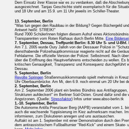
Dem Einsatz ihrer Klasse war es zu verdanken, daß die Abschiebung 
ausgezeichnet. Tanjas Geschichte steht exemplarisch für die Situat
und 18 Uhr und am 15.9. um 11 Uhr jeweils im Schiller-Theater.
13. September, Berlin
"Was tun gegen den Raubbau in der Bildung? Gegen Büchergeld und
Antwort heißt: STREIK!"
Rund 7000 SchülerInnen folgten diesem Aufruf eines Aktionsbündnis
Transparenten vom Roten Rathaus durch Berlin Mitte.
Eine Bildersei
7. September, Dessau, Treffpunkt Berlin: 8.30 Uhr S- und U-Bhf. F
Am 7.1. 2005 wurde Oury Jalloh von der Dessauer Polizei in "Schutz
diensthabende Polizeihauptkommissar reagierte nicht auf die Gerä
Fehlalarme. Die offizielle Version der Polizei: Selbstmord. Nach ü
über die Eröffnung des Hauptverfahrens entscheiden zu wollen. Es b
kritischen Genauigkeit, Transparenz und Konsequenz durchgeführt w
Dessau.
5. September, Berlin
Revolte Springen
Straßenmusikkommando spielt mehrmals in Kreuzbe
Uhr Oberbaumbrücke. Am Mi, den 6.9. noch einmal um 20 Uhr bei de
2. September, Berlin
Am 2. September 2006 plant ein breites Bündnis aus Antifagruppen, 
Strukturen aufdecken!“ im Berliner Süd-Osten. Grund dafür sind di
Angstzonen. (Quelle:
Stressfaktor
) Infos unter www.abso-berlin.tk
1.-10. September, Berlin
Die Autonome Antifa Prenzlauer Berg (AAPB) veranstaltet vom 1. bis
auch die wachsende Yuppiisierung im Kiez aufmerksam machen. Im Z
informieren, zum Diskutieren anregen und uns austauschen.
Auftakt ist am 1. September mit einer Demonstration durch den Pre
dem antirassistischem Fußballturnier "Red-Kick" und einem Skate- 