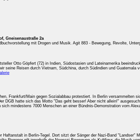
of, Gneisenaustraße 2a
uchvorstellung mit Drogen und Musik. Agit 883 - Bewegung, Revolte, Untergr
tsteller Otto Göpfert (72) in Indien, Südostasien und Lateinamerika beeindruc
n wir seine Reisen durch Vietnam, Südchina, durch Südindien und Guatemala vo
alerie
en, Frankfurt/Main gegen Sozialabbau protestiert. In Berlin versammelten s
DGB hatte sich das Motto "Das geht besser! Aber nicht allein!" ausgesucht,
gten sich mindestens 7000 Menschen an einer Bündnis-Demonstration vom Alex
 Haftanstalt in Berlin-Tegel. Dort sitzt der Sänger der Nazi-Band "Landser"
eilte Regener gilt innerhalb der Neonazi-Bewegung als Kultfigur, die Musik von