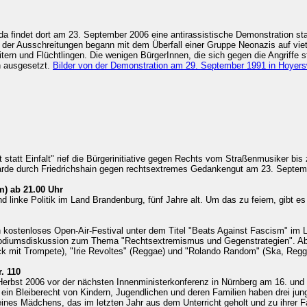
da findet dort am 23. September 2006 eine antirassistische Demonstration s
 der Ausschreitungen begann mit dem Überfall einer Gruppe Neonazis auf vi
ern und Flüchtlingen. Die wenigen BürgerInnen, die sich gegen die Angriffe s
n ausgesetzt.
Bilder von der Demonstration am 29. September 1991 in Hoyer
lt statt Einfalt" rief die Bürgerinitiative gegen Rechts vom Straßenmusiker bi
rarde durch Friedrichshain gegen rechtsextremes Gedankengut am 23. Septem
m) ab 21.00 Uhr
und linke Politik im Land Brandenburg, fünf Jahre alt. Um das zu feiern, gibt e
kostenloses Open-Air-Festival unter dem Titel "Beats Against Fascism" im Li
er Podiumsdiskussion zum Thema "Rechtsextremismus und Gegenstrategien". Ab
ck mit Trompete), "Irie Revoltes" (Reggae) und "Rolando Random" (Ska, Regg
. 110
erbst 2006 vor der nächsten Innenministerkonferenz in Nürnberg am 16. und 
in Bleiberecht von Kindern, Jugendlichen und deren Familien haben drei jung
eines Mädchens, das im letzten Jahr aus dem Unterricht geholt und zu ihrer F