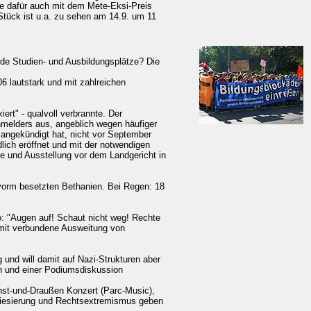
de dafür auch mit dem Mete-Eksi-Preis
Stück ist u.a. zu sehen am 14.9. um 11
de Studien- und Ausbildungsplätze? Die
 lautstark und mit zahlreichen
rt" - qualvoll verbrannte. Der
melders aus, angeblich wegen häufiger
 angekündigt hat, nicht vor September
lich eröffnet und mit der notwendigen
e und Ausstellung vor dem Landgericht in
vorm besetzten Bethanien. Bei Regen: 18
o: "Augen auf! Schaut nicht weg! Rechte
amit verbundene Ausweitung von
und will damit auf Nazi-Strukturen aber
n und einer Podiumsdiskussion
nst-und-Draußen Konzert (Parc-Music),
piiesierung und Rechtsextremismus geben