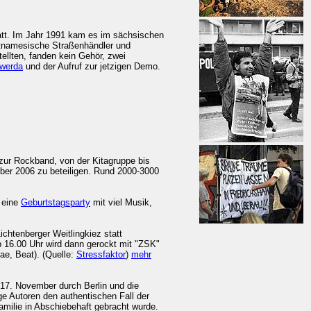
tatt. Im Jahr 1991 kam es im sächsischen
etnamesische Straßenhändler und
tellten, fanden kein Gehör, zwei
swerda
und der Aufruf zur jetzigen Demo.
s zur Rockband, von der Kitagruppe bis
ber 2006 zu beteiligen. Rund 2000-3000
s eine
Geburtstagsparty
mit viel Musik,
chtenberger Weitlingkiez statt
 16.00 Uhr wird dann gerockt mit "ZSK"
ae, Beat).
(Quelle:
Stressfaktor
)
mehr
17. November durch Berlin und die
e Autoren den authentischen Fall der
amilie in Abschiebehaft gebracht wurde.