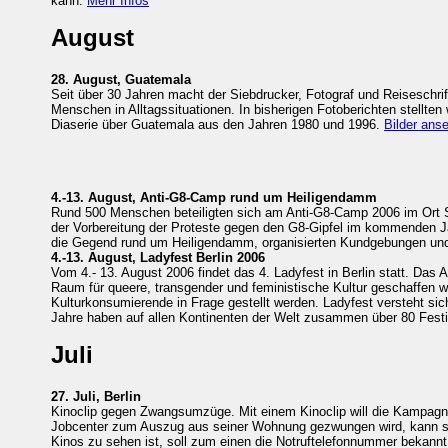
kann.
Mehr Infos
August
28. August, Guatemala
Seit über 30 Jahren macht der Siebdrucker, Fotograf und Reiseschrif
Menschen in Alltagssituationen. In bisherigen Fotoberichten stellten
Diaserie über Guatemala aus den Jahren 1980 und 1996.
Bilder ans
4.-13. August, Anti-G8-Camp rund um Heiligendamm
Rund 500 Menschen beteiligten sich am Anti-G8-Camp 2006 im Ort 
der Vorbereitung der Proteste gegen den G8-Gipfel im kommenden 
die Gegend rund um Heiligendamm, organisierten Kundgebungen und 
4.-13. August, Ladyfest Berlin 2006
Vom 4.- 13. August 2006 findet das 4. Ladyfest in Berlin statt. Das 
Raum für queere, transgender und feministische Kultur geschaffen wir
Kulturkonsumierende in Frage gestellt werden. Ladyfest versteht sic
Jahre haben auf allen Kontinenten der Welt zusammen über 80 Festi
Juli
27. Juli, Berlin
Kinoclip gegen Zwangsumzüge. Mit einem Kinoclip will die Kampag
Jobcenter zum Auszug aus seiner Wohnung gezwungen wird, kann sich
Kinos zu sehen ist, soll zum einen die Notruftelefonnummer bekan