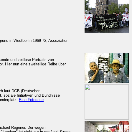
und in Westberlin 1969-72, Assoziation
kende und zeitlose Portraits von
r. Hier nun eine zweiteilige Reihe über
ich laut DGB (Deutscher
 soziale Initiativen und Bündnisse
anderplatz.
Eine Fotoseite
.
 Michael Regener. Der wegen
 "Landser" ist nicht nur in der Nazi-Szene