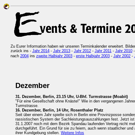
Zu Eurer Information haben wir unseren Terminkalender erweitert. Bild
zurück ins -
Jahr 2014
-
Jahr 2013
-
Jahr 2012
-
Jahr 2011
-
Jahr 2010
nach
2004
ins
zweite Halbjahr 2003
-
erste Halbjahr 2003
-
Jahr 2002
-
Dezember
31. Dezember, Berlin, 23.15 Uhr, U-Bhf. Turmstrasse (Moabit)
"Für eine Gesellschaft ohne Knäste!" Wie in den vergangenen Jahren
Turmstrasse.
16. Dezember, Berlin, 14 Uhr, Rosenthaler Platz
Seit über einem Jahr spielte sich in Berlin eine Provinzposse sonde
rassistischen System der Sachleistungsauszahlungen fest. Jetzt ist
31.1.2007 noch mit dem Bezirk Spandau laufenden Vertrag nicht me
durchgeführt. Ein Grund für sie zu feiern, auch wenn staatlicher und 
ihrer Kundgebung stellen.
Weitere Infos