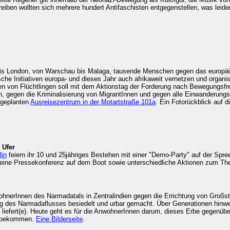
eiben wollten sich mehrere hundert Antifaschisten entgegenstellen, was leide
 bis London, von Warschau bis Malaga, tausende Menschen gegen das europäi
tische Initiativen europa- und dieses Jahr auch afrikaweit vernetzen und organ
n von Flüchtlingen soll mit dem Aktionstag der Forderung nach Bewegungsfre
, gegen die Kriminalisierung von MigrantInnen und gegen alle Einwanderungsk
 geplanten
Ausreisezentrum in der Motartstraße 101a
. Ein Fotorückblick auf d
 Ufer
lin
feiern ihr 10 und 25jähriges Bestehen mit einer "Demo-Party" auf der Spre
 eine Pressekonferenz auf dem Boot sowie unterschiedliche Aktionen zum Them
hnerInnen des Narmadatals in Zentralindien gegen die Errichtung von Groß
ang des Narmadaflusses besiedelt und urbar gemacht. Über Generationen hinweg
 liefert(e). Heute geht es für die AnwohnerInnen darum, dieses Erbe gegen
zu bekommen.
Eine Bilderseite
.