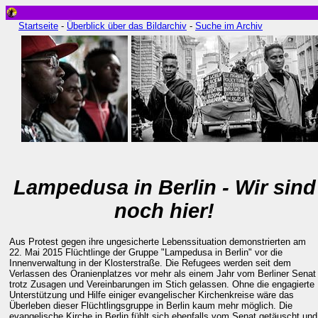
Startseite
-
Überblick über das Bildarchiv
-
Suche im Archiv
Lampedusa in Berlin - Wir sind
noch hier!
Aus Protest gegen ihre ungesicherte Lebenssituation demonstrierten am
22. Mai 2015 Flüchtlinge der Gruppe "Lampedusa in Berlin" vor die
Innenverwaltung in der Klosterstraße. Die Refugees werden seit dem
Verlassen des Oranienplatzes vor mehr als einem Jahr vom Berliner Senat
trotz Zusagen und Vereinbarungen im Stich gelassen. Ohne die engagierte
Unterstützung und Hilfe einiger evangelischer Kirchenkreise wäre das
Überleben dieser Flüchtlingsgruppe in Berlin kaum mehr möglich. Die
evangelische Kirche in Berlin fühlt sich ebenfalls vom Senat getäuscht und