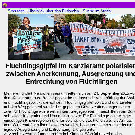
Startseite
-
Überblick über das Bildarchiv
-
Suche im Archiv
Flüchtlingsgipfel im Kanzleramt polarisier
zwischen Anerkennung, Ausgrenzung un
Entrechtung von Flüchtlingen
Mehrere hundert Menschen versammelten sich am 24. September 2015 vo
dem Kanzleramt aus Protest gegen die umfassende Verschärfung der Asyl
und Flüchtlingspolitik, die auf dem Flüchtlingsgipfel von Bund und Ländern
auf den Weg gebracht wurde. Die geplanten Gesetzesänderungen sehen
zwar für Flüchtlinge aus anerkannten Kriegsgebieten Finanzhilfen vom Bun
schnellere Integration und Unterstützung vor. Für Flüchtlinge aus weniger
eindeutigen Krisenregionen und für solche, die staatlicherseits als Armuts-
oder Wirtschaftflüchtlinge bewertet werden, bedeuten sie aber eine deutlich
rigidere Ausgrenzung und Entrechtung. Die geplanten
Asylrechtsverschärfungen treffen bei Kirchen, Wohlfahrtsverbänden,