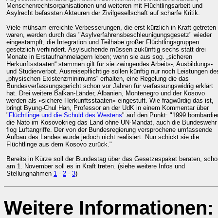
Menschenrechtsorganisationen und weiteren mit Flüchtlingsarbeit und
Asylrecht befassten Akteuren der Zivilgesellschaft auf scharfe Kritik.
Viele mühsam erreichte Verbesserungen, die erst kürzlich in Kraft getreten
waren, werden durch das "Asylverfahrensbeschleunigungsgesetz" wieder
eingestampft, die Integration und Teilhabe großer Flüchtlingsgruppen
gesetzlich verhindert. Asylsuchende müssen zukünftig sechs statt drei
Monate in Erstaufnahmelagern leben; wenn sie aus sog. „sicheren
Herkunftsstaaten“ stammen gilt für sie zwingendes Arbeits-, Ausbildungs-
und Studierverbot. Ausreisepflichtige sollen künftig nur noch Leistungen de
„physischen Existenzminimums“ erhalten, eine Regelung die das
Bundesverfassungsgericht schon vor Jahren für verfassungswidrig erklärt
hat. Drei
weitere Balkan-Länder, Albanien, Montenegro und der Kosovo
werden als »sichere Herkunftsstaaten« eingestuft. Wie fragwürdig das ist,
bringt Byung-Chul Han, Professor an der UdK in einem Kommentar über
"
Flüchtlinge und die Schuld des Westens
" auf den Punkt: "1999 bombardie
die Nato im Kosovokrieg das Land ohne UN-Mandat, auch die Bundeswehr
flog Luftangriffe. Der von der Bundesregierung versprochene umfassende
Aufbau des Landes wurde jedoch nicht realisiert. Nun schickt sie die
Flüchtlinge aus dem Kosovo zurück."
Bereits in Kürze soll der Bundestag über das Gesetzespaket beraten, scho
am 1. November soll es in Kraft treten. (siehe weitere Infos und
Stellungnahmen
1
-
2
-
3
)
Weitere Informationen: