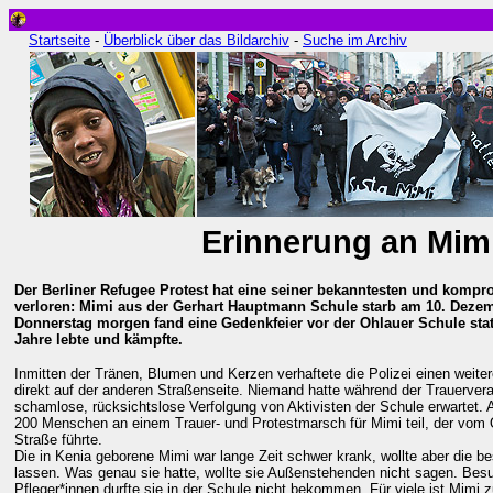
Startseite
-
Überblick über das Bildarchiv
-
Suche im Archiv
Erinnerung an
Mim
Der Berliner Refugee Protest hat eine seiner bekanntesten und kompr
verloren: Mimi aus der Gerhart Hauptmann Schule starb am 10. Dezem
Donnerstag morgen fand eine Gedenkfeier vor der Ohlauer Schule statt
Jahre lebte und kämpfte.
Inmitten der Tränen, Blumen und Kerzen verhaftete die Polizei einen weiter
direkt auf der anderen Straßenseite. Niemand hatte während der Trauervera
schamlose, rücksichtslose Verfolgung von Aktivisten der Schule erwarte
200 Menschen an einem Trauer- und Protestmarsch für Mimi teil, der vom 
Straße führte.
Die in Kenia geborene Mimi war lange Zeit schwer krank, wollte aber die be
lassen. Was genau sie hatte, wollte sie Außenstehenden nicht sagen. Bes
Pfleger*innen durfte sie in der Schule nicht bekommen. Für viele ist Mimi 