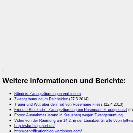
Weitere Informationen und Berichte:
Bündnis Zwangsräumungen verhindern
Zwangsräumung im Reichekiez
(27.3.2014)
Trauer und Wut über den Tod von Rosemarie Flies
s (12.4.2013)
Erneute Blockade - Zwangsräumung bei Rosemarie F. ausgesetzt
(2
Fotos: Ausnahmezustand in Kreuzberg wegen Zwangsräumung
Video von der Räumung am 14.2. in der Lausitzer Straße 8von leftvi
http://wba.blogsport.de/
http://gentrificationblog.wordpress.com/