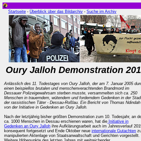
Startseite
-
Überblick über das Bildarchiv
-
Suche im Archiv
Oury Jalloh Demonstration 20
Anlässlich des 11. Todestages von Oury Jalloh, der am 7. Januar 2005 dur
einen beispiellos brutalen und menschenverachtenden Brandmord im
Dessauer Polizeigewahrsam sterben musste, versammelten sich ca. 250
Menschen in trauerndem, wütendem und forderndem Gedenken in der Stad
der rassistischen Täter - Dessau-Roßlau. Ein Bericht von Thomas Ndindah
von der Initiative in Gedenken an Oury Jalloh.
Nach der letztjährig bisher größten Demonstration zum 10. Todesjahr, an d
ca. 1000 Menschen in Dessau erschienen waren, hat die
Initiative in
Gedenken an Oury Jalloh
ihre Aufklärungsarbeit auch im Jahresverlauf 201
konsequent fortgesetzt und Ende Oktober neue
internationale Gutachten
zu
manipulierten Aktenlage von Staatsanwaltschaft und Gerichten vorgestellt.
Weitere Höhepunkte des letzten Jahres mit weitreichender