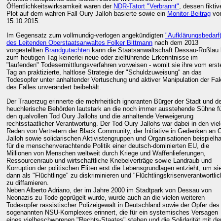
Öffentlichkeitswirksamkeit waren der
NDR-Tatort "Verbrannt"
, dessen fiktiv
Plot auf dem wahren Fall Oury Jalloh basierte sowie ein
Monitor-Beitrag
vo
15.10.2015.
Im Gegensatz zum vollmundig-verlogen angekündigten
"Aufklärungsbedarf(
des Leitenden Oberstaatsanwaltes Folker Bittmann
nach dem 2013
vorgestellten
Brandgutachten
kann die Staatsanwaltschaft Dessau-Roßlau 
zum heutigen Tag keinerlei neue oder zielführende Erkenntnisse im
"laufenden" Todesermittlungsverfahren vorweisen - womit sie ihre vom erst
Tag an praktizierte, haltlose Strategie der "Schuldzuweisung" an das
Todesopfer unter anhaltender Vertuschung und aktiver Manipulation der Fa
des Falles unverändert beibehält.
Der Trauerzug erinnerte die mehrheitlich ignoranten Bürger der Stadt und d
heuchlerische Behörden lautstark an die noch immer ausstehende Sühne f
den qualvollen Tod Oury Jallohs und die anhaltende Verweigerung
rechtsstaatlicher Verantwortung. Der Tod Oury Jallohs war dabei in den vie
Reden von Vertretern der Black Community, der Initiative in Gedenken an 
Jalloh sowie solidarischen Aktivistengruppen und Organisationen beispielha
für die menschenverachtende Politik einer deutsch-dominierten EU, die
Millionen von Menschen weltweit durch Kriege und Waffenlieferungen,
Ressourcenraub und wirtschaftliche Knebelverträge sowie Landraub und
Korruption der politischen Eliten erst die Lebensgrundlagen entzieht, um si
dann als "Flüchtlinge" zu diskriminieren und "Flüchtlingskrisenverantwortlic
zu diffamieren.
Neben Alberto Adriano, der im Jahre 2000 im Stadtpark von Dessau von
Neonazis zu Tode geprügelt wurde, wurde auch an die vielen weiteren
Todesopfer rassistischer Polizeigewalt in Deutschland sowie der Opfer des
sogenannten NSU-Komplexes erinnert, die für ein systemisches Versagen
eines vielbeschworenen "Rechts-Staates" stehen und die Solidarität mit de