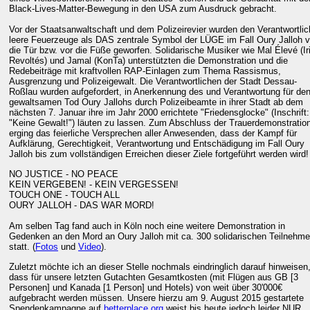
Black-Lives-Matter-Bewegung in den USA zum Ausdruck gebracht.
Vor der Staatsanwaltschaft und dem Polizeirevier wurden den Verantwortli
leere Feuerzeuge als DAS zentrale Symbol der LÜGE im Fall Oury Jalloh v
die Tür bzw. vor die Füße geworfen. Solidarische Musiker wie Mal Élevé (Ir
Revoltés) und Jamal (KonTa) unterstützten die Demonstration und die
Redebeiträge mit kraftvollen RAP-Einlagen zum Thema Rassismus,
Ausgrenzung und Polizeigewalt. Die Verantwortlichen der Stadt Dessau-
Roßlau wurden aufgefordert, in Anerkennung des und Verantwortung für de
gewaltsamen Tod Oury Jallohs durch Polizeibeamte in ihrer Stadt ab dem
nächsten 7. Januar ihre im Jahr 2000 errichtete "Friedensglocke" (Inschrift:
"Keine Gewalt!") läuten zu lassen. Zum Abschluss der Trauerdemonstratio
erging das feierliche Versprechen aller Anwesenden, dass der Kampf für
Aufklärung, Gerechtigkeit, Verantwortung und Entschädigung im Fall Oury
Jalloh bis zum vollständigen Erreichen dieser Ziele fortgeführt werden wird!
NO JUSTICE - NO PEACE
KEIN VERGEBEN! - KEIN VERGESSEN!
TOUCH ONE - TOUCH ALL
OURY JALLOH - DAS WAR MORD!
Am selben Tag fand auch in Köln noch eine weitere Demonstration in
Gedenken an den Mord an Oury Jalloh mit ca. 300 solidarischen Teilnehme
statt. (
Fotos
und
Video
).
Zuletzt möchte ich an dieser Stelle nochmals eindringlich darauf hinweisen
dass für unsere letzten Gutachten Gesamtkosten (mit Flügen aus GB [3
Personen] und Kanada [1 Person] und Hotels) von weit über 30'000€
aufgebracht werden müssen. Unsere hierzu am 9. August 2015 gestartete
Spendenkampagne auf
betterplace.org
weist bis heute jedoch leider NUR