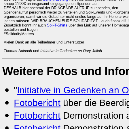
knapp 1'200€ an insgesamt eingegangenen Spenden auf.
DESHALB hier nochmal der DRINGENDE AUFRUF zu spenden, den
Spendenaufruf persönlich weiter zu verteilen und Soli-Events und -Konzert
organisieren, damit wir die Gutachter nicht endlos lange auf ihr Honorar war
lassen müssen. WIR BRAUCHEN EURE SOLIDARITÄT - auch finanziell!!!
Zusätzlich könnt ihr auch
Soli-T-Shirts
über den Link auf unserer Homepag
bestellen und tragen.
#SolidarityMatters
Vielen Dank an alle Teilnehmer und Unterstützer
Thomas Ndindah
und
Initiative in Gedenken an Oury Jalloh
Weitere Fotos und Info
"
Initiative in Gedenken an O
Fotobericht
über die Beerdi
Fotobericht
Demonstration 
Fotobericht
Demonstration 