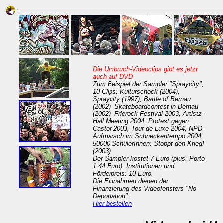
Die Umbruch-Videoclips gibt es jetzt
auch auf DVD
Zum Beispiel der Sampler "Spraycity",
10 Clips: Kulturschock (2004),
Spraycity (1997), Battle of Bernau
(2002), Skateboardcontest in Bernau
(2002), Frierock Festival 2003, Artistz-
Hall Meeting 2004, Protest gegen
Castor 2003, Tour de Luxe 2004, NPD-
Aufmarsch im Schneckentempo 2004,
50000 SchülerInnen: Stoppt den Krieg!
(2003)
Der Sampler kostet 7 Euro (plus. Porto
1,44 Euro), Institutionen und
Förderpreis: 10 Euro.
Die Einnahmen dienen der
Finanzierung des Videofensters "No
Deportation".
Hier bestellen