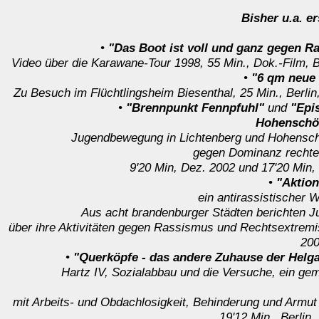
Bisher u.a. e
•
"Das Boot ist voll und ganz gegen R
Video über die Karawane-Tour 1998, 55 Min., Dok.-Film, B
•
"6 qm neue
Zu Besuch im Flüchtlingsheim Biesenthal, 25 Min., Berlin
•
"Brennpunkt Fennpfuhl"
und
"Epi
Hohenschö
Jugendbewegung in Lichtenberg und Hohensc
gegen Dominanz rechte
9'20 Min, Dez. 2002 und 17'20 Min,
•
"Aktion
ein antirassistischer 
Aus acht brandenburger Städten berichten J
über ihre Aktivitäten gegen Rassismus und Rechtsextremi
200
•
"Querköpfe - das andere Zuhause der Helga
Hartz IV, Sozialabbau und die Versuche, ein g
mit Arbeits- und Obdachlosigkeit, Behinderung und Armut 
19'12 Min., Berlin